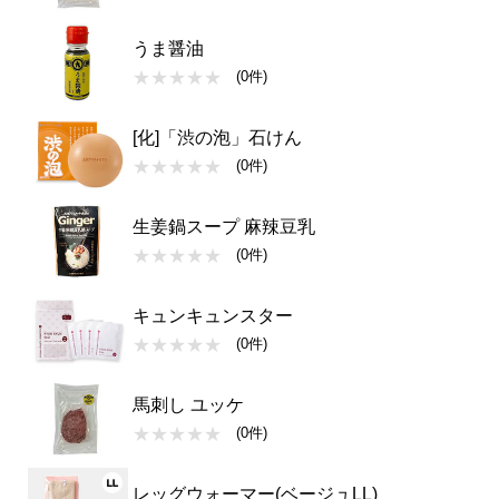
うま醤油
(0件)
[化]「渋の泡」石けん
(0件)
生姜鍋スープ 麻辣豆乳
(0件)
キュンキュンスター
(0件)
馬刺し ユッケ
(0件)
レッグウォーマー(ベージュLL)