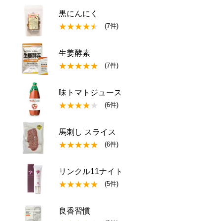
黒にんにく
(7件)
生姜酵素
(7件)
味トマトジュース
(6件)
馬刺し スライス
(6件)
リンクル11ナイト
(5件)
良香習慣