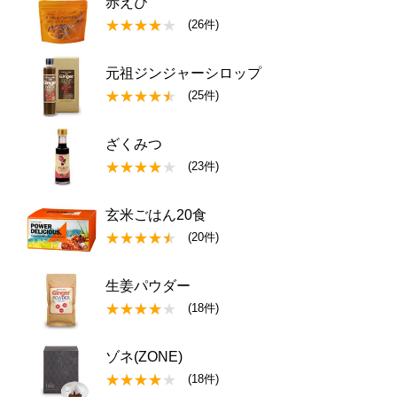
赤えび
(26件)
元祖ジンジャーシロップ
(25件)
ざくみつ
(23件)
玄米ごはん20食
(20件)
生姜パウダー
(18件)
ゾネ(ZONE)
(18件)