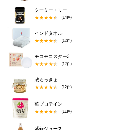
ターミー・リー
(14件)
インドタオル
(12件)
モコモコスター3
(12件)
蔵らっきょ
(12件)
苺プロテイン
(11件)
紫蘇ジュース