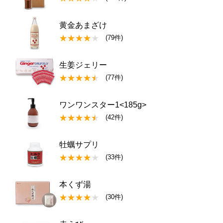
黄金あまざけ
(79件)
生姜ジェリー
(77件)
ワンワンスター1<185g>
(42件)
牡蠣サプリ
(33件)
本くず湯
(30件)