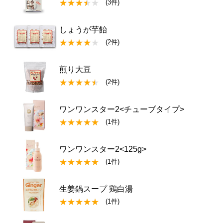
(3件)
しょうが芋飴
(2件)
煎り大豆
(2件)
ワンワンスター2<チューブタイプ>
(1件)
ワンワンスター2<125g>
(1件)
生姜鍋スープ 鶏白湯
(1件)